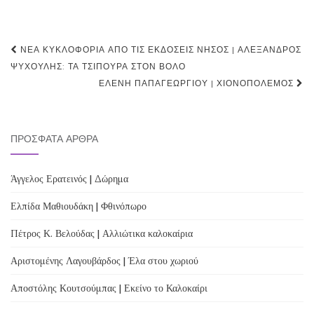
Post
ΝΈΑ ΚΥΚΛΟΦΟΡΊΑ ΑΠΌ ΤΙΣ ΕΚΔΌΣΕΙΣ ΝΉΣΟΣ | ΑΛΈΞΑΝΔΡΟΣ
navigation
ΨΥΧΟΎΛΗΣ: ΤΑ ΤΣΊΠΟΥΡΑ ΣΤΟΝ ΒΌΛΟ
ΕΛΈΝΗ ΠΑΠΑΓΕΩΡΓΊΟΥ | ΧΙΟΝΟΠΌΛΕΜΟΣ
ΠΡΌΣΦΑΤΑ ΆΡΘΡΑ
Άγγελος Ερατεινός | Δώρημα
Ελπίδα Μαθιουδάκη | Φθινόπωρο
Πέτρος Κ. Βελούδας | Αλλιώτικα καλοκαίρια
Αριστομένης Λαγουβάρδος | Έλα στου χωριού
Αποστόλης Κουτσούμπας | Εκείνο το Καλοκαίρι