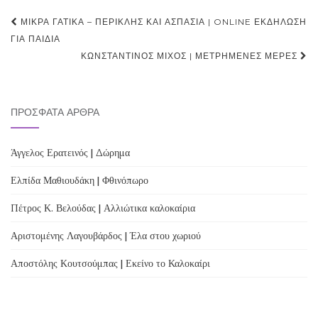
Post
ΜΙΚΡΆ ΓΑΤΙΚΆ – ΠΕΡΙΚΛΉΣ ΚΑΙ ΑΣΠΑΣΊΑ | ONLINE ΕΚΔΉΛΩΣΗ
navigation
ΓΙΑ ΠΑΙΔΙΆ
ΚΩΝΣΤΑΝΤΊΝΟΣ ΜΊΧΟΣ | ΜΕΤΡΗΜΈΝΕΣ ΜΈΡΕΣ
ΠΡΌΣΦΑΤΑ ΆΡΘΡΑ
Άγγελος Ερατεινός | Δώρημα
Ελπίδα Μαθιουδάκη | Φθινόπωρο
Πέτρος Κ. Βελούδας | Αλλιώτικα καλοκαίρια
Αριστομένης Λαγουβάρδος | Έλα στου χωριού
Αποστόλης Κουτσούμπας | Εκείνο το Καλοκαίρι