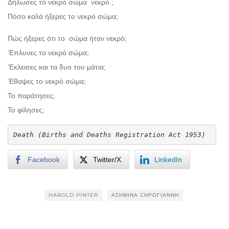
Δήλωσες το νεκρό σώμα νεκρό ;
Πόσο καλά ήξερες το νεκρό σώμα;
Πώς ήξερες ότι το σώμα ήταν νεκρό;
‘Επλυνες το νεκρό σώμα;
‘Εκλεισες και τα δυο του μάτια;
‘Εθαψες το νεκρό σώμα;
Το παράτησες;
Το φίλησες;
Death (Births and Deaths Registration Act 1953)
Facebook
Twitter/X
LinkedIn
HAROLD PINTER
ΑΣΗΜΊΝΑ ΞΗΡΟΓΙΆΝΝΗ