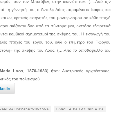
 κωφός, σαν τον Μπετόβεν, στην αιωνιότητα». (….
Από την
τά τη γέννησή του, ο Άντολφ Λόος παραμένει επίκαιρος και
και ως κριτικός εισηγητής του μοντερνισμού σε κάθε πτυχή
αρουσιάζονται δύο από τα σύντομα μεν, ωστόσο εξαιρετικά
νται κομβικοί σχηματισμοί της σκέψης του. Η εισαγωγή του
απλές πτυχές του έργου του, ενώ ο επίμετρο του Γιώργου
οστολή» της σκέψης του Λόος. (
….Από το οπισθόφυλλο του
 Maria Loos
,
1870-1933
) ήταν Αυστριακός αρχιτέκτονας,
ριτικός του πολιτισμού
nkedIn
ΌΔΩΡΟΣ ΠΑΡΑΣΚΕΥΌΠΟΥΛΟΣ
ΠΑΝΑΓΙΏΤΗΣ ΤΟΥΡΝΙΚΙΏΤΗΣ