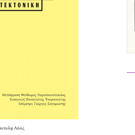
Άντολφ Λόος