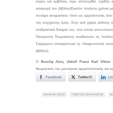
κύρος και εμβέλεια, πριν αποσυρθεί, σχεδόν
εισαγωγή του βιβλίου
)
Εκατόν πενήντα χρόνια με
συνάμα αινιγματικός τόσο ως αρχιτέκτονας όσο 
της σύγχρονης ζωής. Στην ανά χείρας έκδοση π
επιδραστικά δοκίμιά του, στα οποία αποτυπώνο
Παναγιώτη Τουρνικιώτη αναδεικνύει τις πολλ
Σαγκριώτη επικαιροποιεί τη «διαφωτιστική απ
βιβλίου
)
Ο
Άντολφ Λόος
(
Adolf Franz Karl Viktor
θεωρητικός της μοντέρνας αρχικτεκτονικής και κ
Facebook
Twitter/X
Li
ΆΝΤΟΛΦ ΛΌΟΣ
ΓΙΏΡΓΟΣ ΣΑΓΚΡΙΏΤΗΣ
Θ