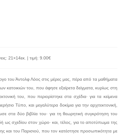
ις: 21×14εκ. | τιμή: 9.00€
γο του Άντολφ Λόος στις μέρες μας, πέρα από τα μαθήματα
 των κατοικιών του, που άφησε εξαίρετα δείγματα, κυρίως στη
τεκτονική του, που περιορίστηκε στα σχέδια· για τα κείμενα
μερήσιο Τύπο, και μεγαλύτερα δοκίμια για την αρχιτεκτονική,
σε στα δύο βιβλία του· για τη θεωρητική συγκρότηση του
ή ως σχεδίου στον χώρο· και, τέλος, για το αποτύπωμα της
νης και του Παρισιού, που τον κατέστησε προσωπικότητα με