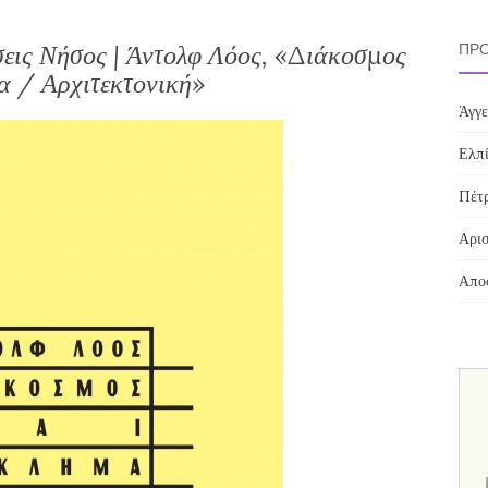
εις Νήσος | Άντολφ Λόος, «Διάκοσμος
ΠΡΌ
α / Αρχιτεκτονική»
Άγγε
Ελπί
Πέτρ
Αρισ
Αποσ