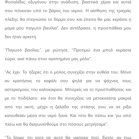
Φυσαλίδες οξυγόνου στην ανάδυση, βιαστικά χέρια και αυτιά
που πόνεσαν υπό το βάρος του νερού. Η αίσθηση της τραχιάς
πλέξης θα στεγνώσει το δέρμα σου και έπειτα θα μας κεράσει η
μαμά μου παγωτό βανίλια”. Δεν αντέδρασε, η προσπάθεια μου
δεν ήταν αρκετή.
“Παγωτό βανίλια;”, με ρώτησε. “Προτιμώ ένα μπολ κεράσια
τώρα, εκεί πάνω στον αγαπημένο μας μόλο”.
“Ας έχει. Το ήξερες ότι ο μόλος συνεχίζει στην ευθεία του; Μόνο
αν κρατήσεις το κεφάλι σου ψηλά για να ψάχνεις τους
αστερισμούς του καλοκαιριού. Μπορείς να το προσπαθήσεις και
με το ποδήλατο: και έτσι θα συνεχίζεις να μετακινείσαι μακριά
από την ακτή, μέχρι η ζαλάδα της στάσης σου να σε ρίξει
κατευθείαν μέσα στο νερό ξανά. Και τότε θα πέσω και ‘γω από
πίσω και θα διαγωνισθούμε στο πόσους μετρήσαμε”.
“Το ξέρεις ότι ούτε σε αυτό θα νικήσεις έτσι; Εκτός αν έχω