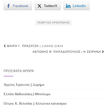
Facebook
Twitter/X
LinkedIn
ΓΕΏΡΓΙΟΣ ΚΡΕΟΠΏΛΗΣ
Post
ΜΑΊΡΗ Γ. ΠΡΆΣΑΤΖΗ | CARPE DIEM
navigation
ΑΝΤΏΝΗΣ Θ. ΠΑΠΑΔΌΠΟΥΛΟΣ | Η ΣΕΙΡΉΝΑ
ΠΡΌΣΦΑΤΑ ΆΡΘΡΑ
Άγγελος Ερατεινός | Δώρημα
Ελπίδα Μαθιουδάκη | Φθινόπωρο
Πέτρος Κ. Βελούδας | Αλλιώτικα καλοκαίρια