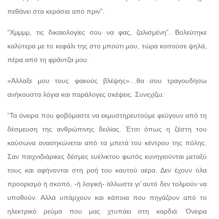
πεθάνει στα κεράσια από πριν”.
“Χμμμμ, τις δικαιολογίες σου να φας, ζαλισμένη”. Βολεύτηκε
καλύτερα με το κεφάλι της στο μπούτι μου, τώρα κοιτούσε ψηλά,
πέρα από τη φράντζα μου.
«Άλλαξε μου τους φακούς βλέψης»…θα σου τραγουδήσω
ανήκουστα λόγια και παράλογες σκέψεις. Συνεχίζω:
“Τα όνειρα που φοβόμαστε να εκμυστηρευτούμε φεύγουν από τη
δέσμευση της ανθρώπινης δειλίας. Έτσι όπως η ζέστη του
καύσωνα ανασηκώνεται από τα μπετά του κέντρου της πόλης.
Σαν παιχνιδιάρικες δέσμες ευέλικτου φωτός κυνηγιούνται μεταξύ
τους και αφήνονται στη ροή του καυτού αέρα. Δεν έχουν όλα
προορισμό ή σκοπό, -ή λογική- άλλωστε γι’ αυτό δεν τολμούν να
υποθούν. Αλλά υπάρχουν και κάποια που πηγάζουν από το
ηλεκτρικό ρεύμα που μας χτυπάει στη καρδιά. Όνειρα