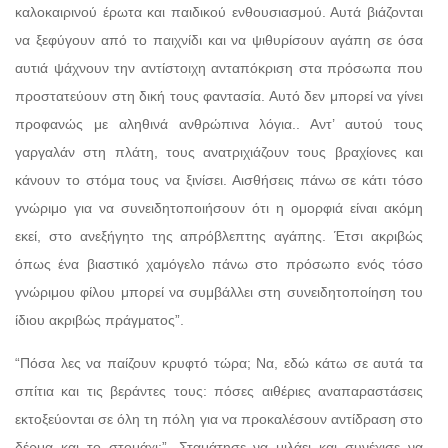
καλοκαιρινού έρωτα και παιδικού ενθουσιασμού. Αυτά βιάζονται
να ξεφύγουν από το παιχνίδι και να ψιθυρίσουν αγάπη σε όσα
αυτιά ψάχνουν την αντίστοιχη ανταπόκριση στα πρόσωπα που
προστατεύουν στη δική τους φαντασία. Αυτό δεν μπορεί να γίνει
προφανώς με αληθινά ανθρώπινα λόγια.. Αντ’ αυτού τους
γαργαλάν στη πλάτη, τους ανατριχιάζουν τους βραχίονες και
κάνουν το στόμα τους να ξινίσει. Αισθήσεις πάνω σε κάτι τόσο
γνώριμο για να συνειδητοποιήσουν ότι η ομορφιά είναι ακόμη
εκεί, στο ανεξήγητο της απρόβλεπτης αγάπης. Έτσι ακριβώς
όπως ένα βιαστικό χαμόγελο πάνω στο πρόσωπο ενός τόσο
γνώριμου φίλου μπορεί να συμβάλλει στη συνειδητοποίηση του
ίδιου ακριβώς πράγματος”.
“Πόσα λες να παίζουν κρυφτό τώρα; Να, εδώ κάτω σε αυτά τα
σπίτια και τις βεράντες τους: πόσες αιθέριες αναπαραστάσεις
εκτοξεύονται σε όλη τη πόλη για να προκαλέσουν αντίδραση στο
δέρμα και το στομάχι;”. Σταμάτησε να μιλάει και συνέχισε να