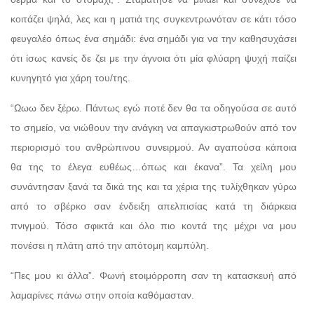
κοιτάζει ψηλά, λες και η ματιά της συγκεντρωνόταν σε κάτι τόσο
φευγαλέο όπως ένα σημάδι: ένα σημάδι για να την καθησυχάσει
ότι ίσως κανείς δε ζει με την άγνοια ότι μία φλύαρη ψυχή παίζει
κυνηγητό για χάρη του/της.
“Ωωω δεν ξέρω. Πάντως εγώ ποτέ δεν θα τα οδηγούσα σε αυτό
το σημείο, να νιώθουν την ανάγκη να απαγκιστρωθούν από τον
περιορισμό του ανθρώπινου συνειρμού. Αν αγαπούσα κάποια
θα της το έλεγα ευθέως…όπως και έκανα”. Τα χείλη μου
συνάντησαν ξανά τα δικά της και τα χέρια της τυλίχθηκαν γύρω
από το σβέρκο σαν ένδειξη απελπισίας κατά τη διάρκεια
πνιγμού. Τόσο σφικτά και όλο πιο κοντά της μέχρι να μου
πονέσει η πλάτη από την απότομη καμπύλη.
“Πες μου κι άλλα”. Φωνή ετοιμόρροπη σαν τη κατασκευή από
λαμαρίνες πάνω στην οποία καθόμασταν.