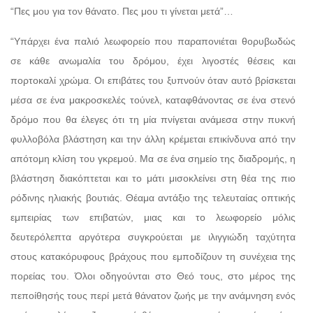
“Πες μου για τον θάνατο. Πες μου τι γίνεται μετά”…
“Υπάρχει ένα παλιό λεωφορείο που παραπονιέται θορυβωδώς
σε κάθε ανωμαλία του δρόμου, έχει λιγοστές θέσεις και
πορτοκαλί χρώμα. Οι επιβάτες του ξυπνούν όταν αυτό βρίσκεται
μέσα σε ένα μακροσκελές τούνελ, καταφθάνοντας σε ένα στενό
δρόμο που θα έλεγες ότι τη μία πνίγεται ανάμεσα στην πυκνή
φυλλοβόλα βλάστηση και την άλλη κρέμεται επικίνδυνα από την
απότομη κλίση του γκρεμού. Μα σε ένα σημείο της διαδρομής, η
βλάστηση διακόπτεται και το μάτι μισοκλείνει στη θέα της πιο
ρόδινης ηλιακής βουτιάς. Θέαμα αντάξιο της τελευταίας οπτικής
εμπειρίας των επιβατών, μιας και το λεωφορείο μόλις
δευτερόλεπτα αργότερα συγκρούεται με ιλιγγιώδη ταχύτητα
στους κατακόρυφους βράχους που εμποδίζουν τη συνέχεια της
πορείας του. Όλοι οδηγούνται στο Θεό τους, στο μέρος της
πεποίθησής τους περί μετά θάνατον ζωής με την ανάμνηση ενός