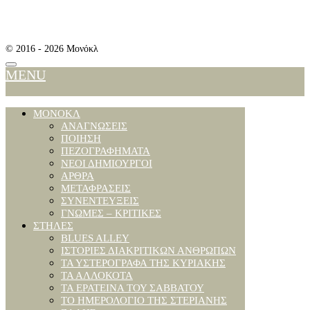
MENU
ΜΟΝΌΚΛ
ΑΝΑΓΝΏΣΕΙΣ
ΠΟΊΗΣΗ
ΠΕΖΟΓΡΑΦΉΜΑΤΑ
ΝΈΟΙ ΔΗΜΙΟΥΡΓΟΊ
ΆΡΘΡΑ
ΜΕΤΑΦΡΆΣΕΙΣ
ΣΥΝΕΝΤΕΎΞΕΙΣ
ΓΝΏΜΕΣ – ΚΡΙΤΙΚΈΣ
ΣΤΉΛΕΣ
BLUES ALLEY
ΙΣΤΟΡΊΕΣ ΔΙΑΚΡΙΤΙΚΏΝ ΑΝΘΡΏΠΩΝ
ΤΑ ΥΣΤΕΡΌΓΡΑΦΑ ΤΗΣ ΚΥΡΙΑΚΉΣ
ΤΑ ΑΛΛΌΚΟΤΑ
ΤΑ ΕΡΑΤΕΙΝΆ ΤΟΥ ΣΑΒΒΆΤΟΥ
ΤΟ ΗΜΕΡΟΛΌΓΙΟ ΤΗΣ ΣΤΕΡΙΑΝΗΣ