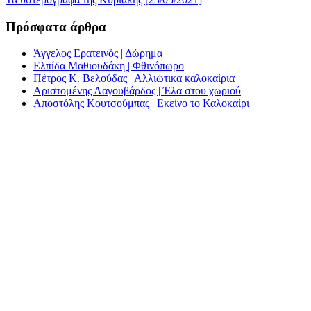
navigation
Πρόσφατα άρθρα
Άγγελος Ερατεινός | Δώρημα
Ελπίδα Μαθιουδάκη | Φθινόπωρο
Πέτρος Κ. Βελούδας | Αλλιώτικα καλοκαίρια
Αριστομένης Λαγουβάρδος | Έλα στου χωριού
Αποστόλης Κουτσούμπας | Εκείνο το Καλοκαίρι