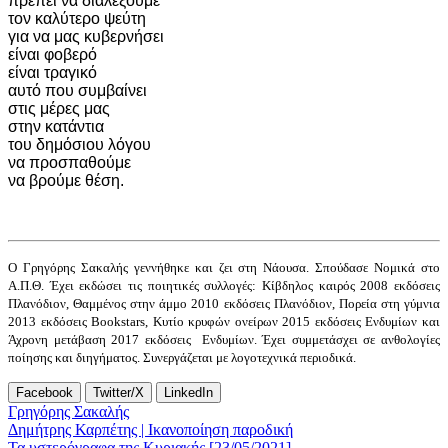
πρέπει να διαλέξουμε
τον καλύτερο ψεύτη
για να μας κυβερνήσει
είναι φοβερό
είναι τραγικό
αυτό που συμβαίνει
στις μέρες μας
στην κατάντια
του δημόσιου λόγου
να προσπαθούμε
να βρούμε θέση.
Ο Γρηγόρης Σακαλής γεννήθηκε και ζει στη Νάουσα. Σπούδασε Νομικά στο
Α.Π.Θ. Έχει εκδώσει τις ποιητικές συλλογές: Κίβδηλος καιρός 2008 εκδόσεις
Πλανόδιον, Θαμμένος στην άμμο 2010 εκδόσεις Πλανόδιον, Πορεία στη γύμνια
2013 εκδόσεις Bookstars, Κυτίο κρυφών ονείρων 2015 εκδόσεις Ενδυμίων και
Άχρονη μετάβαση 2017 εκδόσεις Ενδυμίων. Έχει συμμετάσχει σε ανθολογίες
ποίησης και διηγήματος. Συνεργάζεται με λογοτεχνικά περιοδικά.
Facebook
Twitter/X
LinkedIn
Γρηγόρης Σακαλής
Post
Δημήτρης Καρπέτης | Ικανοποίηση παροδική
Τα υστερόγραφα της Κυριακής [23/05/2021]