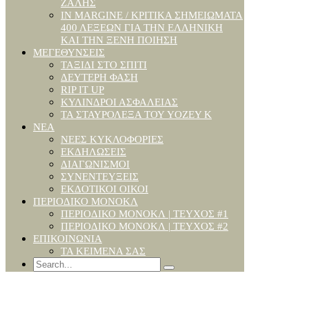
ΖΑΛΗΣ
IN MARGINE / ΚΡΙΤΙΚΆ ΣΗΜΕΙΏΜΑΤΑ
400 ΛΈΞΕΩΝ ΓΙΑ ΤΗΝ ΕΛΛΗΝΙΚΉ
ΚΑΙ ΤΗΝ ΞΈΝΗ ΠΟΊΗΣΗ
ΜΕΓΕΘΎΝΣΕΙΣ
ΤΑΞΊΔΙ ΣΤΟ ΣΠΊΤΙ
ΔΕΎΤΕΡΗ ΦΆΣΗ
RIP IT UP
ΚΎΛΙΝΔΡΟΙ ΑΣΦΑΛΕΊΑΣ
ΤΑ ΣΤΑΥΡΌΛΕΞΑ ΤΟΥ YOΖΕΥ Κ
ΝΈΑ
ΝΈΕΣ ΚΥΚΛΟΦΟΡΊΕΣ
ΕΚΔΗΛΏΣΕΙΣ
ΔΙΑΓΩΝΙΣΜΟΊ
ΣΥΝΕΝΤΕΎΞΕΙΣ
ΕΚΔΟΤΙΚΟΊ ΟΊΚΟΙ
ΠΕΡΙΟΔΙΚΌ ΜΟΝΌΚΛ
ΠΕΡΙΟΔΙΚΌ ΜΟΝΌΚΛ | ΤΕΎΧΟΣ #1
ΠΕΡΙΟΔΙΚΌ ΜΟΝΌΚΛ | ΤΕΎΧΟΣ #2
ΕΠΙΚΟΙΝΩΝΊΑ
ΤΑ ΚΕΊΜΕΝΆ ΣΑΣ
Search