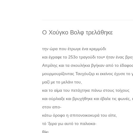
Ο Χούγκο Βολφ τρελάθηκε
την ώρα που έτρωγε ένα κρεμμύδι
και έγραφε το 253ο τραγούδι του• ήταν ένας βρ
Απρίλης και τα σκουλήκια βγήκαν από το έδαφο
μουρμουρίζοντας Τανχόυζερ κι εκείνος έχυσε το 
μαζί με το μελάνι του,
και το αίμα του πετάχτηκε πάνω στους τοίχους
και ούρλιαξε και βρυχήθηκε και έβαλε τις φωνές, 
στον απο-
κάτω όροφο η σπιτονοικοκυρά του είπε,
τό ‘ξερα γω αυτό το παλιοκα-
θίκι