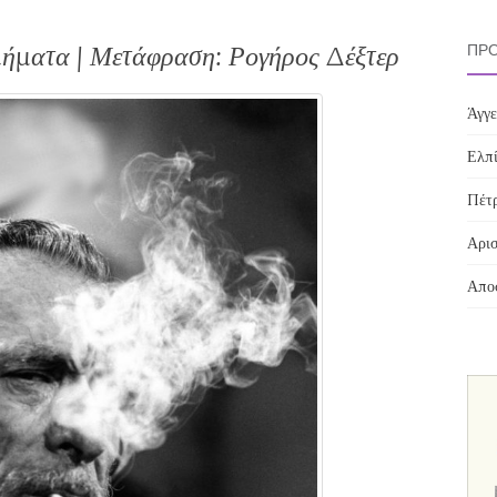
ήματα | Μετάφραση: Ρογήρος Δέξτερ
ΠΡΌ
Άγγε
Ελπί
Πέτρ
Αρισ
Αποσ