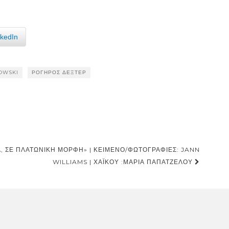
nkedIn
OWSKI
ΡΟΓΉΡΟΣ ΔΈΞΤΕΡ
Α, ΣΕ ΠΛΑΤΩΝΙΚΉ ΜΟΡΦΉ» | ΚΕΊΜΕΝΟ/ΦΩΤΟΓΡΑΦΊΕΣ: JANN
WILLIAMS | ΧΑΪΚΟΎ :ΜΑΡΊΑ ΠΑΠΑΤΖΈΛΟΥ