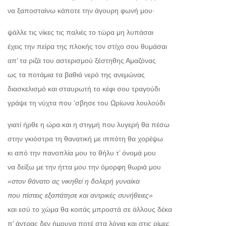
να ξαποσταίνω κάποτε την άγουρη φωνή μου∙
ψάλλε τις νίκες τις παλιές το τώρα μη λυπάσαι
έχεις την πείρα της πλοκής τον στίχο σου θυμάσαι
απ’ τα ριζά του αστερισμού ξέστηθης Αμαζόνας
ως τα ποτάμια τα βαθιά νερό της ανεμώνας
διασκελισμό και σταυρωτή το κέφι σου τραγούδι
γράψε τη νύχτα που ‘σβησε του Ωρίωνα λουλούδι
γιατί ήρθε η ώρα και η στιγμή που λυγερή θα πέσω
στην γκιόστρα τη θανατική με ιππότη θα χορέψω
κι από την πανοπλία μου το θήλυ τ’ όνομά μου
να δείξω με την ήττα μου την όμορφη θωριά μου
«στον θάνατο ας νικηθεί η δολερή γυναίκα
που πίστεις εξαπάτησε και αντρικές συνήθειες»
και εσύ το χώμα θα κοιτάς μπροστά σε άλλους δέκα
π’ άντρας δεν ήμουνα ποτέ στα λόγια και στις ρίμες