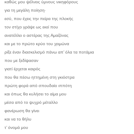
καθώς μου ψέλνεις ύμνους νικηφόρους
για τη μεγάλη ποίηση∙
εσύ, που έχεις την πείρα της πλοκής
τον στίχο γράψε ως εκεί που
ανατέλλει ο αστέρας της Αμαζόνας
και με το πρώτο κρύο του χειμώνα
ρίξε έναν διασκελισμό πάνω απ’ όλα τα ποτάμια
που με ξεδίψασαν
γιατί έρχεται καιρός
που θα πέσω ηττημένη στη γκιόστρα
πρώτη φορά από σπουδαίο ιππότη
και όπως θα κυλήσει το αίμα μου
μέσα από το ψυχρό μέταλλο
φανέρωση θα γίνει
και να το θήλυ
τ’ όνομά μου