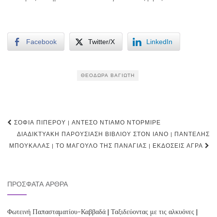
Facebook
Twitter/X
LinkedIn
ΘΕΟΔΏΡΑ ΒΑΓΙΏΤΗ
Post
ΣΟΦΊΑ ΠΙΠΈΡΟΥ | ΑΝΤΈΣΟ ΝΤΙΆΜΟ ΝΤΟΡΜΊΡΕ
navigation
ΔΙΑΔΙΚΤΥΑΚΉ ΠΑΡΟΥΣΊΑΣΗ ΒΙΒΛΊΟΥ ΣΤΟΝ ΙΑΝΟ | ΠΑΝΤΕΛΉΣ
ΜΠΟΥΚΆΛΑΣ | ΤΟ ΜΆΓΟΥΛΟ ΤΗΣ ΠΑΝΑΓΊΑΣ | ΕΚΔΌΣΕΙΣ ΆΓΡΑ
ΠΡΌΣΦΑΤΑ ΆΡΘΡΑ
Φωτεινή Παπασταματίου-Καββαδά | Ταξιδεύοντας με τις αλκυόνες |