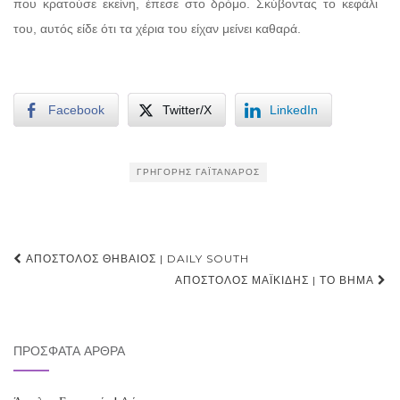
που κρατούσε εκείνη, έπεσε στο δρόμο. Σκύβοντας το κεφάλι
του, αυτός είδε ότι τα χέρια του είχαν μείνει καθαρά.
Facebook
Twitter/X
LinkedIn
ΓΡΗΓΌΡΗΣ ΓΑΪΤΑΝΆΡΟΣ
Post
ΑΠΌΣΤΟΛΟΣ ΘΗΒΑΊΟΣ | DAILY SOUTH
navigation
ΑΠΌΣΤΟΛΟΣ ΜΑΪΚΊΔΗΣ | ΤΟ ΒΉΜΑ
ΠΡΌΣΦΑΤΑ ΆΡΘΡΑ