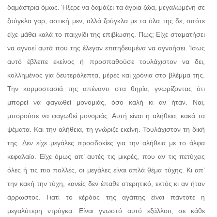
δαμάστρια όμως. Ήξερε να δαμάζει τα άγρια ζώα, μεγαλωμένη σε
ζούγκλα γαρ, αστική μεν, αλλά ζούγκλα με τα όλα της δε, οπότε
είχε μάθει καλά το παιχνίδι της επιβίωσης. Πως; Είχε σταματήσει
να αγνοεί αυτά που της έλεγαν επιτηδευμένα να αγνοήσει. Ίσως
αυτό έβλεπε εκείνος ή προσπαθούσε τουλάχιστον να δει,
κολλημένος για δευτερόλεπτα, μέρες και χρόνια στο βλέμμα της.
Την κορμοστασιά της απέναντι στα θηρία, γνωρίζοντας ότι
μπορεί να φαγωθεί μονομιάς, όσο καλή κι αν ήταν. Ναι,
μπορούσε να φαγωθεί μονομιάς. Αυτή είναι η αλήθεια, κακά τα
ψέματα. Και την αλήθεια, τη γνώριζε εκείνη. Τουλάχιστον τη δική
της. Δεν είχε μεγάλες προσδοκίες για την αλήθεια με το άλφα
κεφαλαίο. Είχε όμως απ’ αυτές τις μικρές, που αν τις πετύχεις
όλες ή τις πιο πολλές, οι μεγάλες είναι απλά θέμα τύχης. Κι απ’
την κακή την τύχη, κανείς δεν έπαθε στερητικό, εκτός κι αν ήταν
άρρωστος. Γιατί το κέρδος της αγάπης είναι πάντοτε η
μεγαλύτερη ντρόγκα. Είναι γνωστό αυτό εξάλλου, σε κάθε