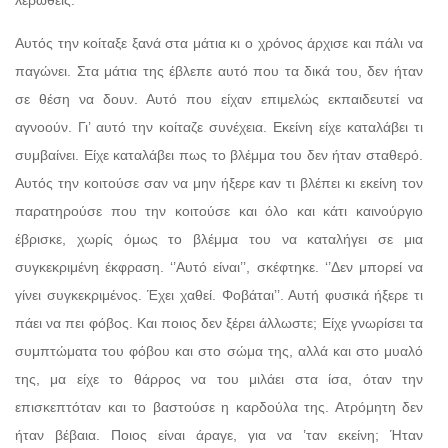
Αυτός την κοίταξε ξανά στα μάτια κι ο χρόνος άρχισε και πάλι να
παγώνει. Στα μάτια της έβλεπε αυτό που τα δικά του, δεν ήταν
σε θέση να δουν. Αυτό που είχαν επιμελώς εκπαιδευτεί να
αγνοούν. Γι’ αυτό την κοίταζε συνέχεια. Εκείνη είχε καταλάβει τι
συμβαίνει. Είχε καταλάβει πως το βλέμμα του δεν ήταν σταθερό.
Αυτός την κοιτούσε σαν να μην ήξερε καν τι βλέπει κι εκείνη τον
παρατηρούσε που την κοιτούσε και όλο και κάτι καινούργιο
έβρισκε, χωρίς όμως το βλέμμα του να καταλήγει σε μια
συγκεκριμένη έκφραση. ‘’Αυτό είναι’’, σκέφτηκε. ‘’Δεν μπορεί να
γίνει συγκεκριμένος. Έχει χαθεί. Φοβάται’’. Αυτή φυσικά ήξερε τι
πάει να πει φόβος. Και ποιος δεν ξέρει άλλωστε; Είχε γνωρίσει τα
συμπτώματα του φόβου και στο σώμα της, αλλά και στο μυαλό
της, μα είχε το θάρρος να του μιλάει στα ίσα, όταν την
επισκεπτόταν και το βαστούσε η καρδούλα της. Ατρόμητη δεν
ήταν βέβαια. Ποιος είναι άραγε, για να ’ταν εκείνη; Ήταν