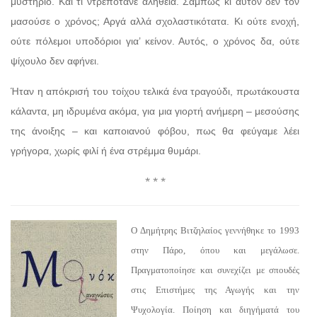
μυστήριο. Και τι ντρεπότανε αλήθεια. Σάμπως κι αυτόν δεν τον
μασούσε ο χρόνος; Αργά αλλά σχολαστικότατα. Κι ούτε ενοχή,
ούτε πόλεμοι υποδόριοι για’ κείνον. Αυτός, ο χρόνος δα, ούτε
ψίχουλο δεν αφήνει.
Ήταν η απόκρισή του τοίχου τελικά ένα τραγούδι, πρωτάκουστα
κάλαντα, μη ιδρυμένα ακόμα, για μια γιορτή ανήμερη – μεσούσης
της άνοιξης – και καποιανού φόβου, πως θα φεύγαμε λέει
γρήγορα, χωρίς φιλί ή ένα στρέμμα θυμάρι.
* * *
Ο Δημήτρης Βιτζηλαίος γεννήθηκε το 1993
στην Πάρο, όπου και μεγάλωσε.
Πραγματοποίησε και συνεχίζει με σπουδές
στις Επιστήμες της Αγωγής και την
Ψυχολογία. Ποίηση και διηγήματά του