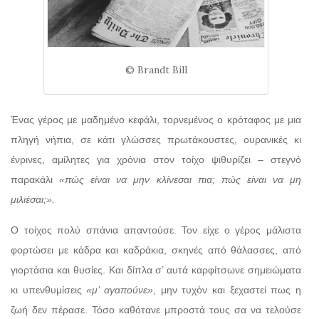
© Brandt Bill
Ένας γέρος με μαδημένο κεφάλι, τορνεμένος ο κρόταφος με μια
πληγή νήπια, σε κάτι γλώσσες πρωτάκουστες, ουρανικές κι
ένρινες, αμίλητες για χρόνια στον τοίχο ψιθυρίζει – στεγνό
παρακάλι
«πώς είναι να μην κλίνεσαι πια; πώς είναι να μη
μιλιέσαι;».
Ο τοίχος πολύ σπάνια απαντούσε. Τον είχε ο γέρος μάλιστα
φορτώσει με κάδρα και καδράκια, σκηνές από θάλασσες, από
γιορτάσια και θυσίες. Και δίπλα σ’ αυτά καρφίτσωνε σημειώματα
κι υπενθυμίσεις
«μ’ αγαπούνε»
, μην τυχόν και ξεχαστεί πως η
ζωή δεν πέρασε. Τόσο καθότανε μπροστά τους σα να τελούσε