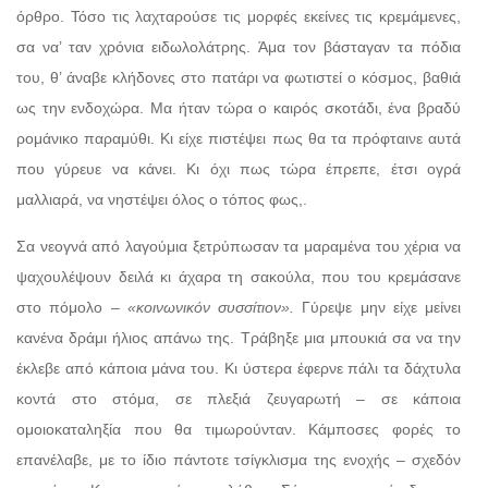
όρθρο. Τόσο τις λαχταρούσε τις μορφές εκείνες τις κρεμάμενες,
σα να’ ταν χρόνια ειδωλολάτρης. Άμα τον βάσταγαν τα πόδια
του, θ’ άναβε κλήδονες στο πατάρι να φωτιστεί ο κόσμος, βαθιά
ως την ενδοχώρα. Μα ήταν τώρα ο καιρός σκοτάδι, ένα βραδύ
ρομάνικο παραμύθι. Κι είχε πιστέψει πως θα τα πρόφταινε αυτά
που γύρευε να κάνει. Κι όχι πως τώρα έπρεπε, έτσι ογρά
μαλλιαρά, να νηστέψει όλος ο τόπος φως,.
Σα νεογνά από λαγούμια ξετρύπωσαν τα μαραμένα του χέρια να
ψαχουλέψουν δειλά κι άχαρα τη σακούλα, που του κρεμάσανε
στο πόμολο –
«κοινωνικόν συσσίτιον».
Γύρεψε μην είχε μείνει
κανένα δράμι ήλιος απάνω της. Τράβηξε μια μπουκιά σα να την
έκλεβε από κάποια μάνα του. Κι ύστερα έφερνε πάλι τα δάχτυλα
κοντά στο στόμα, σε πλεξιά ζευγαρωτή – σε κάποια
ομοιοκαταληξία που θα τιμωρούνταν. Κάμποσες φορές το
επανέλαβε, με το ίδιο πάντοτε τσίγκλισμα της ενοχής – σχεδόν