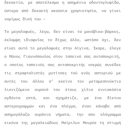
δεκαετία, με αποτέλεσμα η ασημένια οδοντογλυφίδα,
ύστερα από δεκαετή ακούσια χρησικτησία, να γίνει
νομίμως δική του –
Το μεγαλοφυές, λέγω, δεν είναι τα μανάβικα-βάρκες,
έκλαμψη ιδιοφυΐας το δίχως άλλο, ωστόσο όχι, δεν
είναι αυτό το μεγαλοφυές στην Αίγινα, Ίκαρε, έλεγε
ο Μάνος Γιαννόπουλος στον ταπεινό σας ανταποκριτή,
ο οποίος ταπεινός σας ανταποκριτής νοερώς συνέδεε
τις στραφταλιστές μυτίτσες τού ενός αστεριού με
αυτές του άλλου σ’ εκείνο τον μεταμεσονύκτιο
λικνιζόμενο ουρανό του έτους χίλια εννιακόσια
ογδόντα επτά, και σχημάτιζε, με ένα δίκτυο
αστερογραμμών και ένα πλέγμα, έναν κάναβο από
ασημογάλαζα ουράνια νήματα, την σαν ολόγραμμα
εικόνα της μεγαλειώδους Μαίριλυν Μονρόε τη στιγμή