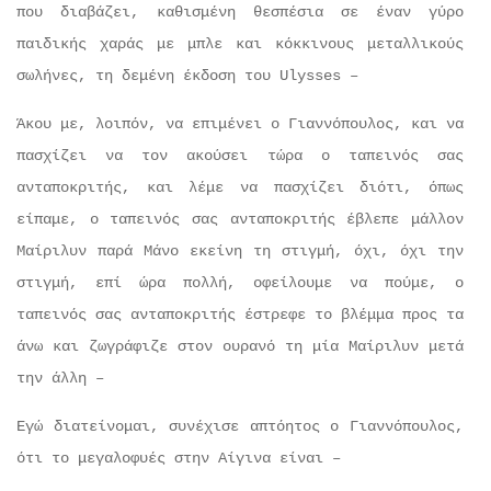
που διαβάζει, καθισμένη θεσπέσια σε έναν γύρο
παιδικής χαράς με μπλε και κόκκινους μεταλλικούς
σωλήνες, τη δεμένη έκδοση του Ulysses –
Άκου με, λοιπόν, να επιμένει ο Γιαννόπουλος, και να
πασχίζει να τον ακούσει τώρα ο ταπεινός σας
ανταποκριτής, και λέμε να πασχίζει διότι, όπως
είπαμε, ο ταπεινός σας ανταποκριτής έβλεπε μάλλον
Μαίριλυν παρά Μάνο εκείνη τη στιγμή, όχι, όχι την
στιγμή, επί ώρα πολλή, οφείλουμε να πούμε, ο
ταπεινός σας ανταποκριτής έστρεφε το βλέμμα προς τα
άνω και ζωγράφιζε στον ουρανό τη μία Μαίριλυν μετά
την άλλη –
Εγώ διατείνομαι, συνέχισε απτόητος ο Γιαννόπουλος,
ότι το μεγαλοφυές στην Αίγινα είναι –