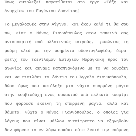
Όπως αυτολεξεί παρατίθεται στο έργο «Τάξη και
Αναρχία» του Ευγένιου Αρανίτση]
Το μεγαλοφυές στην Αίγινα, και άκου καλά τι θα σου
πω, είπε ο Μάνος Γιαννόπουλος στον ταπεινό σας
ανταποκριτή από αλλοτινούς καιρούς, τρυπώντας τη
μαύρη ελιά με την ασημένια οδοντογλυφίδα, δώρο-
φετίχ του τζέντλεμαν Ευτύχιου Μαραγκάκη προς τον
αιωνίως και αενάως καταπιανόμενο με το να ρουφάει
και να πιπιλάει τα δόντια του Άγγελο Διονυσόπουλο,
δώρο όμως που κατέληξε μια νύχτα σπαρμένη μάγια
στην κομβιοδόχη ενός σακακιού από εκλεκτό κασμίρι
που φορούσε εκείνη τη σπαρμένη μάγια, αλλά και
θάματα, νύχτα ο Μάνος Γιαννόπουλος, ο οποίος για
λόγους που είναι μάλλον ανεπίτρεπτο να εξηγηθούν
δεν φόρεσε το εν λόγω σακάκι ούτε λεπτό την επόμενη