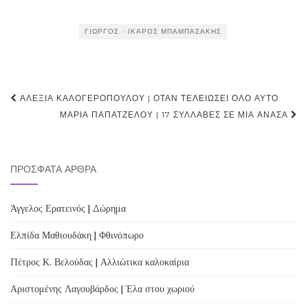
ΓΙΏΡΓΟΣ - ΊΚΑΡΟΣ ΜΠΑΜΠΑΣΆΚΗΣ
Post
ΑΛΕΞΊΑ ΚΑΛΟΓΕΡΟΠΟΎΛΟΥ | ΌΤΑΝ ΤΕΛΕΙΏΣΕΙ ΌΛΟ ΑΥΤΌ
navigation
ΜΑΡΊΑ ΠΑΠΑΤΖΈΛΟΥ | 17 ΣΥΛΛΑΒΈΣ ΣΕ ΜΙΑ ΑΝΆΣΑ
ΠΡΌΣΦΑΤΑ ΆΡΘΡΑ
Άγγελος Ερατεινός | Δώρημα
Ελπίδα Μαθιουδάκη | Φθινόπωρο
Πέτρος Κ. Βελούδας | Αλλιώτικα καλοκαίρια
Αριστομένης Λαγουβάρδος | Έλα στου χωριού