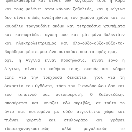
πρωτοκαθεδρία και είναι των λογισμών τους η Κυρά
και τους μαλώνει όταν κάνουν ζαβολιές, και η Αίγινα
δεν είναι απλώς αναζητώντας τον χαμένο χρόνο και τα
κουρέλια τραγουδάνε ακόμα και τετρακόσια χτυπήματα
και κατσαριδάκι αγάπη μου και μάι-φάνυ-βαλεντάιν
και ηλεκτρολεττρισμός και όλο-ούζο-ούζο-ούζο-το-
βαρέθηκα-φέρτε-μου-ένα-ουισκάκι-που-το-ορέχτηκα,
όχι, η Αίγινα είναι προσήλωσις, είναι έργο η
Αίγινα, είναι το καθήκον τους, σκοπός και νόημα
ζωής για την τρέχουσα δεκαετία, ήτοι για τη
Δεκαετία του Ογδόντα, τόσο του Γιαννόπουλου όσο και
του ταπεινού σας ανταποκριτή. Ο Καζαντζάκης
αποσύρεται και μονάζει εδώ ακριβώς, σε τούτο το
άγιο και ποτισμένο με ούζο αιγινίτικο χώμα και
πιάνει χαρτιά και στυλογράφο και γράφει
ιδεοψυχαναγκαστικώς αλλά μεγαλοφυώς το