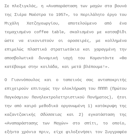
Σε πλεξιγκλάς, η «Αναπαράσταση των μαχών στα βουνά
της Σιέρα Μαέστρα το 1957», το περιλάλητο έργο του
Μιχάλη Χατζηγεωργίου, αποτελούμενο από ένα
τεμαχισμένο coffee table, σκαλισμένο με κατσαβίδι
ώστε να εικονιστούν οι οροσειρές, με κολλημένα
επιμελώς πλαστικά στρατιωτάκια και χαραγμένη την
αποσβολωτικά δυναμική ιαχή του Κομαντάντε «Θα
κατέβουμε στην κοιλάδα, και μετά βλέπουμε!».
Ο Γιαννόπουλος και ο ταπεινός σας ανταποκριτής
επιχειρούν επιτυχώς την ολοκλήρωση του ΠΠΠΠ (Πρώτου
Παγκόσμιου Πανηλεκτρολεττριστικού Πονήματος), ήτοι
την από καιρό μεθοδικά οργανωμένη 1) κατάκρυψη της
καζαντζακικής
Οδύσσειας
και 2) εγκατάσταση της
«Αναπαράστασης των Μαχών» στο σπίτι, το οποίο,
εξήντα χρόνια πριν, είχε φιλοξενήσει τον Συγγραφέα