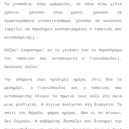
Τα χταπόδια, όπως κρέμονται, σε πάνε πίσω χίλια
χρόνια, χάνεσαι στον χρόνο, χώνεσαι σε
αχαρτογράφητα εικοσιτετράωρα, χύνεσαι σε ωκεανούς
(αρχίζει να παραληρεί εκστασιασμένος ο ταπεινός σας
ανταποκριτής) –
Ούζου! (καρατομεί εν τη γενέσει του το παραλήρημα
του ταπεινού σας ανταποκριτή ο Γιαννόπουλος).
Ωκεανούς ούζου!
Την επόμενη (και κρίσιμη) ημέρα, στις δύο το
μεσημέρι, ο Γιαννόπουλος και ο ταπεινός σας
ανταποκριτής πίνουν το πρωινό τους ούζο στη σκιά
μιας φιστικιάς. Η Αίγινα ανοίγεται στη διαύγεια. Το
σπίτι του Μόραλη, φάρος ημέρας. Όσο κι αν πίνουν,
δεν ξεχνούν. Η σοβαρότης δεσπόζει και διατηρεί την