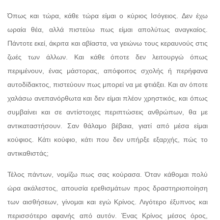
Όπως και τώρα, κάθε τώρα είμαι ο κύριος Ισόγειος. Δεν έχω
ωραία θέα, αλλά πιστεύω πως είμαι απολύτως αναγκαίος.
Πάντοτε εκεί, άκριτα και αβίαστα, να γειώνω τους κεραυνούς στις
ζωές των άλλων. Και κάθε όποτε δεν λειτουργώ όπως
περιμένουν, ένας μάστορας, απόφοιτος σχολής ή περήφανα
αυτοδίδακτος, πιστεύουν πως μπορεί να με φτιάξει. Και αν όποτε
χαλάσω ανεπανόρθωτα και δεν είμαι πλέον χρηστικός, και όπως
συμβαίνει και σε αντίστοιχες περιπτώσεις ανθρώπων, θα με
αντικαταστήσουν. Σαν θάλαμο βέβαια, γιατί από μέσα είμαι
κούφιος. Κάτι κούφιο, κάτι που δεν υπήρξε εξαρχής, πώς το
αντικαθιστάς;
Τέλος πάντων, νομίζω πως σας κούρασα. Όταν κάθομαι πολύ
ώρα ακάλεστος, απουσία ερεθισμάτων προς δραστηριοποίηση
των αισθήσεων, γίνομαι και εγώ Κρίνος. Λιγότερο έξυπνος και
περισσότερο αφανής από αυτόν. Ένας Κρίνος μέσος όρος,