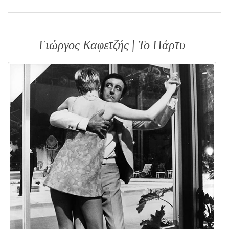
Γιώργος Καφετζής | Το Πάρτυ