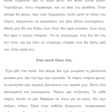
Άνοια παράνοια. Δεν το θέλω αυτό, δεν θέλω τέτοια αύριο.
Γιορτάζουμε, έστω παράκαιρα, και τα δικά του γενέθλια. Όταν
απόψε θα φύγω, λίγο πριν ξημερώσει, πολύ μετά το τέλος του
πάρτυ, ψάχνοντας να αγκαλιάσω τον ήλιο άλλου συστήματος,
άθελά μου θα του δείξω πως ίσως δεν είμαι κούφιος, πως ίσως
δεν είμαι ο κύριος Ισόγειος. Για τις συγγνώμες που δεν θα του
πω ποτέ, και για όλες τις υπέροχες στιγμές που θα ζήσω μαζί
του. Στην υγειά του.
Στην υγειά όλων σας.
Έχω ήδη πιει πολύ. Και ακόμα δεν έχω γνωρίσει τη μέλλουσα
γυναίκα μου. Δεν την έχω καν προσέξει. Το πάρτυ παίρνει φωτιά,
τα γεννητικά σας όργανα ζεσταίνουν την καρδιά μου. Είστε όλοι
καυλωμένοι και καυλωμένες. Ψάχνω μια συζήτηση. Σε κάθε
πάρτυ. Αυτήν τη μία. Βαριέμαι να πίνω για να γελώ, δεν έχω
ανάγκη πλέον. Είμαι ένας καθόλα ξενέρωτος, επιφανειακός