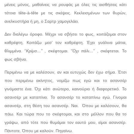
μένεις μόνος, μαθαίνεις να ρουφάς με όλες τις αισθήσεις κάτι
τέτοια tête-à-tête με τις σκέψεις. Κεκλεισμένων των θυρών,
ανελκυστήρα ή μη, ο Σαρτρ χαμογελάει.
Δεν διαλέγω όροφο. Μέχρι να σβήσει το φως, κοιτάζομαι στον
καθρέφτη. Κοιτάζω μεσ’ τον καθρέφτη. Έχει γυάλινα μάτια,
θλιμμένα. “
Κρίμα…”
, σκέφτομαι. “
Όχι πάλι…
” , σκέφτεται. Το
φως σβήνει.
Περιμένω να με καλέσουν, αν και ευτυχώς δεν έχω σήμα. Έτσι
που περιμένω ακίνητος, νομίζω πως εγώ και το ασανσέρ
γινόμαστε ένα. Όχι κάτι ανώτερο, καινούριο ή διαφορετικό. Το
ασανσέρ με καταπίνει. Το ασανσέρ το καταπίνω εγώ. Γίνομαι
ασανσέρ, στη θέση του ασανσέρ. Ναι. Όπου με καλέσουν, θα
πάω. Και τώρα που το σκέφτομαι, και στο μέλλον που θα το
γράψω, από τότε που θυμάμαι τον εαυτό μου, είμαι ασανσέρ.
Πάντοτε. Όπου με καλούν. Πηγαίνω.