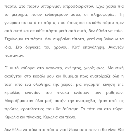
πάρτυ. Στο πάρτυ υπ’αριθμόν απροσδιόριστον. Έχω χάσει πια
το μέτρημα, ποιον ενδιαφέρουν αυτές οι πληροφορίες; Τη
γνώρισα σε αυτό το πάρτυ, που όπως και σε κάθε πάρτυ πριν
από αυτό και σε κάθε πάρτυ μετά από αυτό, δεν ήθελα να πάω.
Σιχαίνομαι τα πάρτυ. Δεν συμβαίνει τίποτα, γιατί συμβαίνουν τα
ίδια. Στο διηνεκές του χρόνου. Κατ’ επανάληψη. Αναντάν
παπαντάν.
Γι’ αυτό κάθομαι στο ασανσέρ, ακίνητος, χωρίς φως. Μουσική
ακούγεται στο κεφάλι μου και θυμάμαι πως ανατρίχιαζε όλη η
τάξη από ένα ολίσθημα της χειρός, μια άγαρμπη κίνηση της
κιμωλίας εναντίον του πίνακα ενώπιον των μαθητών.
Μοιραζόμασταν όλοι μαζί αυτήν την ανατριχίλα, ήταν από τις
πρώτες ιεροτελεστίες που θα ζούσαμε. Το τότε και στο τώρα.
Κιμωλία και πίνακας. Κιμωλία και τέκνο.
Δεν θέλω να πάω στο πάρτυ γιατί ξέρω από πριν τι θα γίνει. Θα