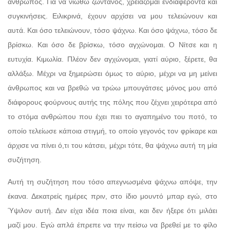
άνθρωπος. Για να νιώθω ζωντανός, χρειάζομαι ενδιαφέροντα και
συγκινήσεις. Ειλικρινά, έχουν αρχίσει να μου τελειώνουν και
αυτά. Και όσο τελειώνουν, τόσο ψάχνω. Και όσο ψάχνω, τόσο δε
βρίσκω. Και όσο δε βρίσκω, τόσο αγχώνομαι. Ο Νίτσε και η
ευτυχία. Κιμωλία. Πλέον δεν αγχώνομαι, γιατί αύριο, ξέρετε, θα
αλλάξω. Μέχρι να ξημερώσει όμως το αύριο, μέχρι να μη μείνει
άνθρωπος και να βρεθώ να τρώω μπουγάτσες μόνος μου από
διάφορους φούρνους αυτής της πόλης που ζέχνει χειρότερα από
το στόμα ανθρώπου που έχει πιει το αγαπημένο του ποτό, το
οποίο τελείωσε κάποια στιγμή, το οποίο γεγονός τον φρίκαρε και
άρχισε να πίνει ό,τι του κάτσει, μέχρι τότε, θα ψάχνω αυτή τη μία
συζήτηση.
Αυτή τη συζήτηση που τόσο απεγνωσμένα ψάχνω απόψε, την
έκανα. Δεκατρείς ημέρες πριν, στο ίδιο μουντό μπαρ εγώ, στο
Ύψιλον αυτή. Δεν είχα ιδέα ποια είναι, και δεν ήξερε ότι μιλάει
μαζί μου. Εγώ απλά έπρεπε να την πείσω να βρεθεί με το φίλο