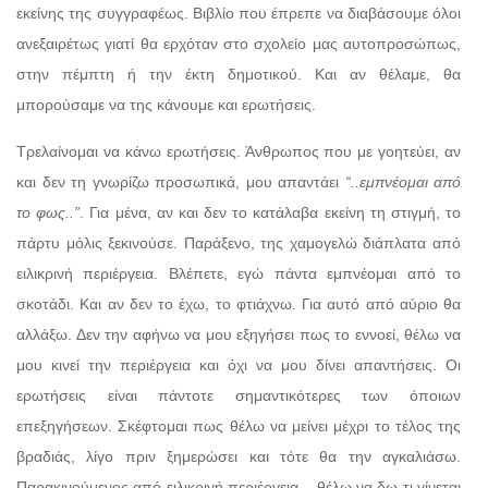
εκείνης της συγγραφέως. Βιβλίο που έπρεπε να διαβάσουμε όλοι
ανεξαιρέτως γιατί θα ερχόταν στο σχολείο μας αυτοπροσώπως,
στην πέμπτη ή την έκτη δημοτικού. Και αν θέλαμε, θα
μπορούσαμε να της κάνουμε και ερωτήσεις.
Τρελαίνομαι να κάνω ερωτήσεις. Άνθρωπος που με γοητεύει, αν
και δεν τη γνωρίζω προσωπικά, μου απαντάει
“..εμπνέομαι από
το φως..”
. Για μένα, αν και δεν το κατάλαβα εκείνη τη στιγμή, το
πάρτυ μόλις ξεκινούσε. Παράξενο, της χαμογελώ διάπλατα από
ειλικρινή περιέργεια. Βλέπετε, εγώ πάντα εμπνέομαι από το
σκοτάδι. Και αν δεν το έχω, το φτιάχνω. Για αυτό από αύριο θα
αλλάξω. Δεν την αφήνω να μου εξηγήσει πως το εννοεί, θέλω να
μου κινεί την περιέργεια και όχι να μου δίνει απαντήσεις. Οι
ερωτήσεις είναι πάντοτε σημαντικότερες των όποιων
επεξηγήσεων. Σκέφτομαι πως θέλω να μείνει μέχρι το τέλος της
βραδιάς, λίγο πριν ξημερώσει και τότε θα την αγκαλιάσω.
Παρακινούμενος από ειλικρινή περιέργεια – θέλω να δω τι γίνεται