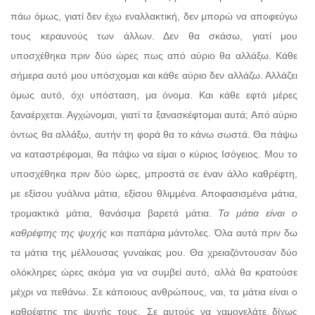
πάω όμως, γιατί δεν έχω εναλλακτική, δεν μπορώ να αποφεύγω
τους κεραυνούς των άλλων. Δεν θα σκάσω, γιατί μου
υποσχέθηκα πριν δύο ώρες πως από αύριο θα αλλάξω. Κάθε
σήμερα αυτό μου υπόσχομαι και κάθε αύριο δεν αλλάζω. Αλλάζει
όμως αυτό, όχι υπόσταση, μα όνομα. Και κάθε εφτά μέρες
ξαναέρχεται. Αγχώνομαι, γιατί τα ξανασκέφτομαι αυτά; Από αύριο
όντως θα αλλάξω, αυτήν τη φορά θα το κάνω σωστά. Θα πάψω
να καταστρέφομαι, θα πάψω να είμαι ο κύριος Ισόγειος. Μου το
υποσχέθηκα πριν δύο ώρες, μπροστά σε έναν άλλο καθρέφτη,
με εξίσου γυάλινα μάτια, εξίσου θλιμμένα. Αποφασισμένα μάτια,
τρομακτικά μάτια, θανάσιμα βαρετά μάτια.
Τα
μάτια είναι ο
καθρέφτης της ψυχής
και παπάρια μάντολες. Όλα αυτά πριν δω
τα μάτια της μέλλουσας γυναίκας μου. Θα χρειαζόντουσαν δύο
ολόκληρες ώρες ακόμα για να συμβεί αυτό, αλλά θα κρατούσε
μέχρι να πεθάνω. Σε κάποιους ανθρώπους, ναι, τα μάτια είναι ο
καθρέφτης της ψυχής τους. Σε αυτούς να χαμογελάτε δίχως