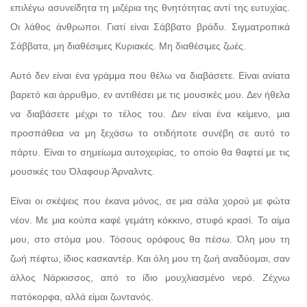
επιλέγω ασυνείδητα τη μιζέρια της θνητότητας αντί της ευτυχίας.
Οι λάθος άνθρωποι. Γιατί είναι Σάββατο βράδυ. Σιγματροπικά
Σάββατα, μη διαθέσιμες Κυριακές. Μη διαθέσιμες ζωές.
Αυτό δεν είναι ένα γράμμα που θέλω να διαβάσετε. Είναι ανίατα
βαρετό και άρρυθμο, εν αντιθέσει με τις μουσικές μου. Δεν ήθελα
να διαβάσετε μέχρι το τέλος του. Δεν είναι ένα κείμενο, μια
προσπάθεια να μη ξεχάσω το οτιδήποτε συνέβη σε αυτό το
πάρτυ. Είναι το σημείωμα αυτοχειρίας, το οποίο θα θαφτεί με τις
μουσικές του Όλαφουρ Άρναλντς.
Είναι οι σκέψεις που έκανα μόνος, σε μια σάλα χορού με φώτα
νέον. Με μια κούπα καφέ γεμάτη κόκκινο, στυφό κρασί. Το αίμα
μου, στο στόμα μου. Τόσους ορόφους θα πέσω. Όλη μου τη
ζωή πέφτω, ίδιος κασκαντέρ. Και όλη μου τη ζωή αναδύομαι, σαν
άλλος Νάρκισσος, από το ίδιο μουχλιασμένο νερό. Ζέχνω
πατόκορφα, αλλά είμαι ζωντανός.