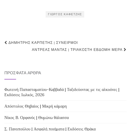
ΓΙΏΡΓΟΣ ΚΑΦΕΤΖΉΣ
Post
ΔΗΜΉΤΡΗΣ ΚΑΡΠΈΤΗΣ | ΣΥΝΕΙΡΜΟΊ
navigation
ΑΝΤΡΈΑΣ ΜΑΝΤΆΣ | ΤΡΙΑΚΟΣΤΉ ΈΒΔΟΜΗ ΜΈΡΑ
ΠΡΌΣΦΑΤΑ ΆΡΘΡΑ
Φωτεινή Παπασταματίου-Καββαδά | Ταξιδεύοντας με τις αλκυόνες |
Εκδόσεις Ιωλκός, 2026
Απόστολος Θηβαίος | Μικρή κάμαρη
Νίκος Β. Ορφανός | Θυμώνω θάλασσα
Σ. Πανοπούλου | Ασφαλή ποιήματα | Εκδόσεις Θράκα