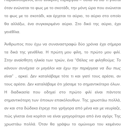
όταν ενώνεται το φως με το σκοτάδι, την μόνη ώρα που ενώνεται
το φως με το σκοτάδι, και έρχεται το αύριο, το αύριο στο οποίο
θα αλλάξω, ένα συγκεκριμένο αύριο. Στο δικό της αύριο, έχει
γενέθλια.
Άνθρωπος που έχω να συναναστραφώ δύο χρόνια έχει σήμερα
τα δικά της γενέθλια. Η πρώτη μου φίλη, το πρώτο μου φιλί.
Στην αναίσθητη ηλικία των τριών, ένα “
Θέλεις να φιληθούμε; Το
κάνουν συνέχεια οι μεγάλοι και έχω την περιέργεια να δω πως
είναι
” , αρκεί. Δεν καταλάβαμε τότε τι και γιατί τους αρέσει, αν
τους αρέσει. Δεν καταλάβαμε ότι χάσαμε το σημαντικότερο όλων.
Η διαδικασία που οδηγεί στο πρώτο φιλί είναι πάντοτε
σημαντικότερη των όποιων επακόλουθων. Της χρωστάω πολλά,
αν και στα δώδεκα έτρεχε πιο γρήγορα από μένα και με νευρίαζε,
πώς γίνεται ένα κορίτσι να είναι γρηγορότερο από ένα αγόρι; Της
χρωστάω πολλά. Όταν θα γράψω το ομώνυμο του κειμένου