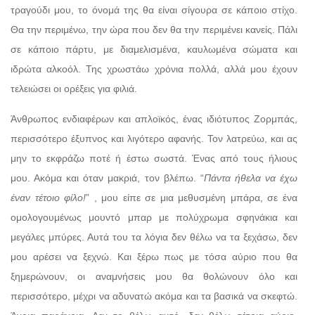
τραγούδι μου, το όνομά της θα είναι σίγουρα σε κάποιο στίχο.
Θα την περιμένω, την ώρα που δεν θα την περιμένει κανείς. Πάλι
σε κάποιο πάρτυ, με διαμελισμένα, καυλωμένα σώματα και
ιδρώτα αλκοόλ. Της χρωστάω χρόνια πολλά, αλλά μου έχουν
τελειώσει οι ορέξεις για φιλιά.
Άνθρωπος ενδιαφέρων και απλοϊκός, ένας ιδιότυπος Ζορμπάς,
περισσότερο έξυπνος και λιγότερο αφανής. Τον λατρεύω, και ας
μην το εκφράζω ποτέ ή έστω σωστά. Ένας από τους ήλιους
μου. Ακόμα και όταν μακριά, τον βλέπω. “
Πάντα ήθελα να έχω
έναν τέτοιο φίλο!
” , μου είπε σε μια μεθυσμένη μπάρα, σε ένα
ομολογουμένως μουντό μπαρ με πολύχρωμα σφηνάκια και
μεγάλες μπύρες. Αυτά του τα λόγια δεν θέλω να τα ξεχάσω, δεν
μου αρέσει να ξεχνώ. Και ξέρω πως με τόσα αύριο που θα
ξημερώνουν, οι αναμνήσεις μου θα θολώνουν όλο και
περισσότερο, μέχρι να αδυνατώ ακόμα και τα βασικά να σκεφτώ.