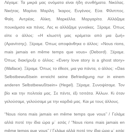
Λέγαμε: Τα μικρά μας ονόματα είναι ήδη συνθήματα. Νικόλας.
Νικήτας. Μαρίνα. Μαρίλη. Ίκαρος. Ευγένιος. Εύα. Φίλιππος.
Φαίη. Αντρέας. Αλίκη. Μαρκέλλα. Μαργαρίτα. Αλλάζαμε
πουκάμισα και πένες. Λες κι αλλάζαμε γυναίκες. Ξέραμε. Όπως
είπε ο άλλος: «Η κλωστή μας κρέμεται από μια ζωή»
(Αρανίτσης). Ξέραμε. Όπως αποφάνθηκε ο άλλος: «Nous rions,
mais jamais en même temps que vous» (Debord). Ξέραμε.
Όπως διακήρυξε ο άλλος: «Every love story is a ghost story»
(Wallace). Ξέραμε. Όπως το έθεσε, μια για πάντα, ο άλλος: «Das
Selbstbewußtsein erreicht seine Befriedigung nur in einem
anderen Selbstbewußtsein» (Hegel). Ξέραμε. Συνοψίσαμε. Τον
βίο και την πολιτεία μας. Σε πέντε, έξι τσιτάτα. Άλλων. Κι όταν
γελούσαμε, γελούσαμε με την καρδιά μας. Και με τους άλλους.
“Nous rions mais jamais en même temps que vous’’ / Γελάμε
αλλά ποτέ την ίδια ώρα μ᾽ εσάς / “Nous rions mais jamais en
même temps que vous’’ / Γελάμε αλλά ποτέ την ίδια ώρα μ᾽ εσάς