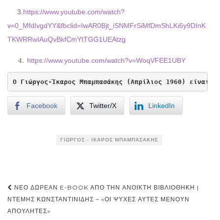
3.
https://www.youtube.com/watch?
v=0_MfdIvgdYY&fbclid=IwAR0Bjt_iSNMFrSiMfDmShLKi6y9DInK
TKWRRwIAuQvBkfCmYtTGG1UEAtzg
https://www.youtube.com/watch?v=WoqVFEE1UBY
Ο Γιώργος-Ίκαρος Μπαμπασάκης (Απρίλιος 1960) είναι σ
Facebook
Twitter/X
LinkedIn
ΓΙΏΡΓΟΣ - ΊΚΑΡΟΣ ΜΠΑΜΠΑΣΆΚΗΣ
Post
ΝΈΟ ΔΩΡΕΆΝ E-BOOK ΑΠΌ ΤΗΝ ΑΝΟΙΚΤΉ ΒΙΒΛΙΟΘΉΚΗ |
navigation
ΝΤΈΜΗΣ ΚΩΝΣΤΑΝΤΙΝΊΔΗΣ – «ΟΙ ΨΥΧΈΣ ΑΥΤΈΣ ΜΈΝΟΥΝ
ΑΠΟΎΛΗΤΕΣ»