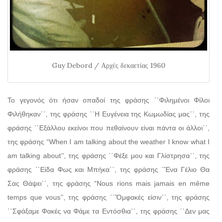
Guy Debord / Αρχές δεκαετίας 1960
Το γεγονός ότι ήσαν οπαδοί της φράσης ῾῾Φιλημένοι Φίλοι
Φιλήθηκαν᾽᾽, της φράσης ῾῾Η Ευγένεια της Κωμωδίας μας᾽᾽, της
φράσης ῾῾Εξάλλου εκείνοι που πεθαίνουν είναι πάντα οι άλλοι᾽᾽,
της φράσης “When I am talking about the weather I know what I
am talking about’’, της φράσης ῾῾Φέξε μου και Γλίστρησα᾽᾽, της
φράσης ῾῾Είδα Φως και Μπήκα᾽᾽, της φράσης ῾Ἕνα Γέλιο Θα
Σας Θάψει᾽᾽, της φράσης “Nous rions mais jamais en même
temps que vous’’, της φράσης ῾῾Ὄμφακές εἰσιν᾽᾽, της φράσης
῾῾Σφάξαμε Φακές να Φάμε τα Εντόσθια᾽᾽, της φράσης ῾᾽Δεν μας