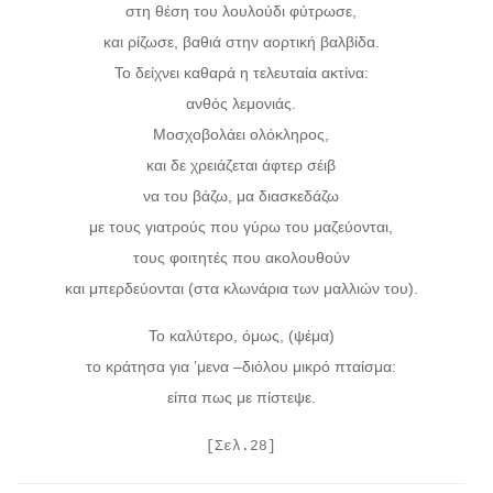
στη θέση του λουλούδι φύτρωσε,
και ρίζωσε, βαθιά στην αορτική βαλβίδα.
Το δείχνει καθαρά η τελευταία ακτίνα:
ανθός λεμονιάς.
Μοσχοβολάει ολόκληρος,
και δε χρειάζεται άφτερ σέιβ
να του βάζω, μα διασκεδάζω
με τους γιατρούς που γύρω του μαζεύονται,
τους φοιτητές που ακολουθούν
και μπερδεύονται (στα κλωνάρια των μαλλιών του).
Το καλύτερο, όμως, (ψέμα)
το κράτησα για ’μενα ‒διόλου μικρό πταίσμα:
είπα πως με πίστεψε.
[Σελ.28]