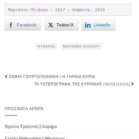
Μαριάννα Πλιάκου – 2017 – Κύφαντα, 2019
Facebook
Twitter/X
LinkedIn
ΚΎΦΑΝΤΑ
ΜΑΡΙΆΝΝΑ ΠΛΙΆΚΟΥ
Post
ΣΟΦΊΑ ΓΟΥΡΓΟΥΛΙΆΝΝΗ | Η ΓΗΡΑΙΆ ΚΥΡΊΑ
navigation
ΤΑ ΥΣΤΕΡΌΓΡΑΦΑ ΤΗΣ ΚΥΡΙΑΚΉΣ [15/03/2020]
ΠΡΌΣΦΑΤΑ ΆΡΘΡΑ
Άγγελος Ερατεινός | Δώρημα
Ελπίδα Μαθιουδάκη | Φθινόπωρο