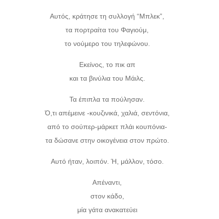
Αυτός, κράτησε τη συλλογή “Μπλεκ”,
τα πορτραίτα του Φαγιούμ,
το νούμερο του τηλεφώνου.
Εκείνος, το πικ απ
και τα βινύλια του Μάιλς.
Τα έπιπλα τα πούλησαν.
Ό,τι απέμεινε -κουζινικά, χαλιά, σεντόνια,
από το σούπερ-μάρκετ πλάι κουπόνια-
τα δώσανε στην οικογένεια στον πρώτο.
Αυτό ήταν, λοιπόν. Ή, μάλλον, τόσο.
Απέναντι,
στον κάδο,
μία γάτα ανακατεύει