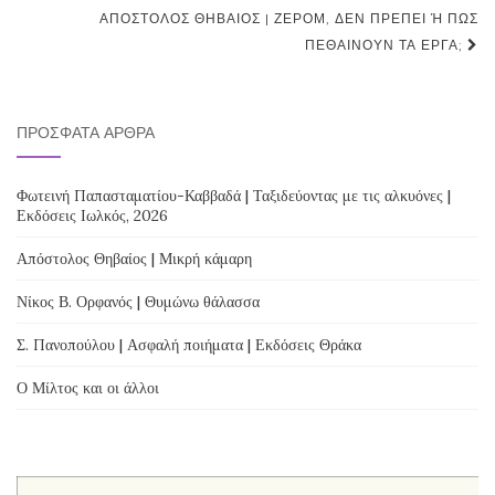
navigation
ΑΠΌΣΤΟΛΟΣ ΘΗΒΑΊΟΣ | ΖΕΡΌΜ, ΔΕΝ ΠΡΈΠΕΙ Ή ΠΏΣ Π
ΕΘΑΊΝΟΥΝ ΤΑ ΈΡΓΑ;
ΠΡΌΣΦΑΤΑ ΆΡΘΡΑ
Φωτεινή Παπασταματίου-Καββαδά | Ταξιδεύοντας με τις αλκυόνες |
Εκδόσεις Ιωλκός, 2026
Απόστολος Θηβαίος | Μικρή κάμαρη
Νίκος Β. Ορφανός | Θυμώνω θάλασσα
Σ. Πανοπούλου | Ασφαλή ποιήματα | Εκδόσεις Θράκα
Ο Μίλτος και οι άλλοι