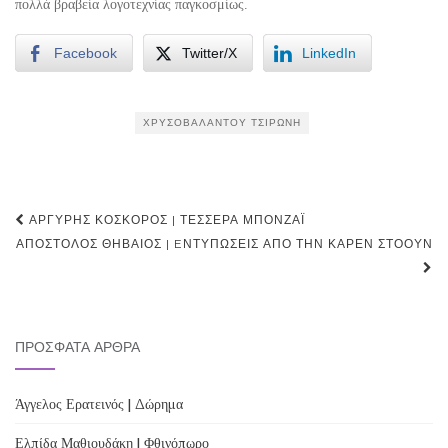
πολλά βραβεία λογοτεχνίας παγκοσμίως.
Facebook
Twitter/X
LinkedIn
ΧΡΥΣΟΒΑΛΆΝΤΟΥ ΤΣΙΡΏΝΗ
Post
ΑΡΓΎΡΗΣ ΚΌΣΚΟΡΟΣ | ΤΈΣΣΕΡΑ ΜΠΟΝΖΆΙ
navigation
ΑΠΌΣΤΟΛΟΣ ΘΗΒΑΊΟΣ | EΝΤΥΠΏΣΕΙΣ ΑΠΌ ΤΗΝ ΚΆΡΕΝ ΣΤΌΟΥΝ
ΠΡΌΣΦΑΤΑ ΆΡΘΡΑ
Άγγελος Ερατεινός | Δώρημα
Ελπίδα Μαθιουδάκη | Φθινόπωρο