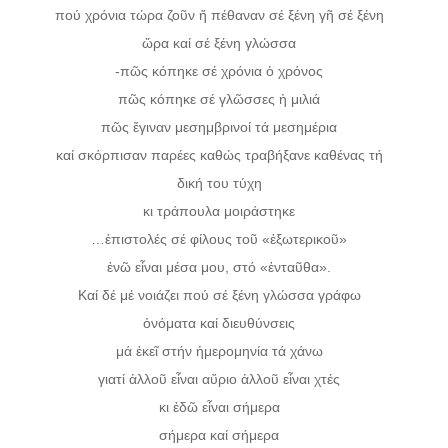
πού χρόνια τώρα ζοῦν ἤ πέθαναν σέ ξένη γῆ σέ ξένη
ὥρα καί σέ ξένη γλώσσα
-πῶς κόπηκε σέ χρόνια ὁ χρόνος
πῶς κόπηκε σέ γλῶσσες ἡ μιλιά
πῶς ἔγιναν μεσημβρινοί τά μεσημέρια
καί σκόρπισαν παρέες καθώς τραβήξανε καθένας τή
δική του τύχη
κι τράπουλα μοιράστηκε
…ἐπιστολές σέ φίλους τοῦ «ἐξωτερικοῦ»
ἐνῶ εἶναι μέσα μου, στό «ἐνταῦθα».
Καί δέ μέ νοιάζει πού σέ ξένη γλώσσα γράφω
ὀνόματα καί διευθύνσεις
μά ἐκεῖ στήν ἡμερομηνία τά χάνω
γιατί ἀλλοῦ εἶναι αὔριο ἀλλοῦ εἶναι χτές
κι ἐδῶ εἶναι σήμερα
σήμερα καί σήμερα