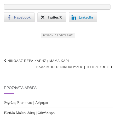
Facebook
Twitter/X
LinkedIn
ΒΎΡΩΝ ΛΕΟΝΤΆΡΗΣ
Post
ΝΙΚΌΛΑΣ ΠΕΡΔΙΚΆΡΗΣ | ΜΆΜΑ ΚΆΡΙ
navigation
ΒΛΑΔΊΜΗΡΟΣ ΝΙΚΟΛΟΎΖΟΣ | ΤΟ ΠΡΌΣΩΠΟ
ΠΡΌΣΦΑΤΑ ΆΡΘΡΑ
Άγγελος Ερατεινός | Δώρημα
Ελπίδα Μαθιουδάκη | Φθινόπωρο