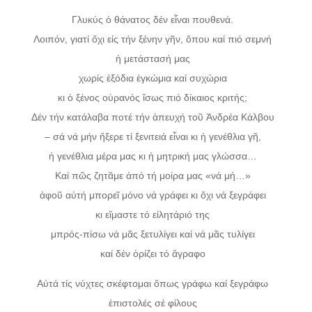
Γλυκύς ὁ θάνατος δέν εἶναι πουθενά.
Λοιπόν, γιατί ὄχι εἰς τήν ξένην γῆν, ὅπου καί πιό σεμνή
ἡ μετάστασή μας
χωρίς ἐξόδια ἐγκώμια καί συχώρια
κι ὁ ξένος οὐρανός ἴσως πιό δίκαιος κριτής;
Δέν τήν κατάλαβα ποτέ τήν ἀπευχή τοῦ Ἀνδρέα Κάλβου
– σά νά μήν ἤξερε τί ξενιτειά εἶναι κι ἡ γενέθλια γῆ,
ἡ γενέθλια μέρα μας κι ἡ μητρική μας γλώσσα…
Καί πῶς ζητᾶμε ἀπό τή μοίρα μας «νά μή…»
ἀφοῦ αὐτή μπορεῖ μόνο νά γράφει κι ὄχι νά ξεγράφει
κι εἴμαστε τό εἰλητάριό της
μπρός-πίσω νά μᾶς ξετυλίγει καί νά μᾶς τυλίγει
καί δέν ὁρίζει τό ἄγραφο
Αὐτά τίς νύχτες σκέφτομαι ὅπως γράφω καί ξεγράφω
ἐπιστολές σέ φίλους