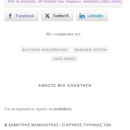
Από τη συλλογή: «Η Πλατεία των Ταύρων» - Εκδόσεις Οδός Πανός, 201
Facebook
Twitter/X
LinkedIn
No comments yet
ΒΑΓΓΈΛΗΣ ΑΛΕΞΌΠΟΥΛΟΣ
ΕΚΔΌΣΕΙΣ ΆΓΚΥΡΑ
ΟΔΌΣ ΠΑΝΌΣ
ΑΦΉΣΤΕ ΜΙΑ ΑΠΆΝΤΗΣΗ
Για να σχολιάσετε πρέπει να
συνδεθείτε
.
Post
ΔΗΜΉΤΡΗΣ ΜΑΜΑΛΟΎΚΑΣ | Ο ΚΡΥΦΌΣ ΠΥΡΉΝΑΣ ΤΩΝ