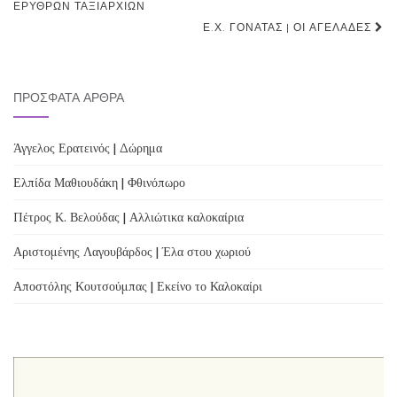
navigation
ΕΡΥΘΡΏΝ ΤΑΞΙΑΡΧΙΏΝ
Ε.Χ. ΓΟΝΑΤΆΣ | ΟΙ ΑΓΕΛΆΔΕΣ
ΠΡΌΣΦΑΤΑ ΆΡΘΡΑ
Άγγελος Ερατεινός | Δώρημα
Ελπίδα Μαθιουδάκη | Φθινόπωρο
Πέτρος Κ. Βελούδας | Αλλιώτικα καλοκαίρια
Αριστομένης Λαγουβάρδος | Έλα στου χωριού
Αποστόλης Κουτσούμπας | Εκείνο το Καλοκαίρι