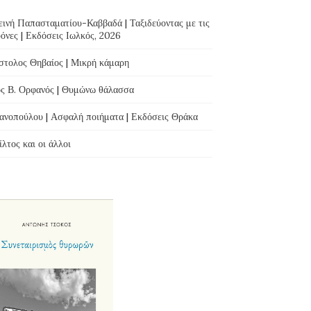
ινή Παπασταματίου-Καββαδά | Ταξιδεύοντας με τις
όνες | Εκδόσεις Ιωλκός, 2026
τολος Θηβαίος | Μικρή κάμαρη
ς Β. Ορφανός | Θυμώνω θάλασσα
ανοπούλου | Ασφαλή ποιήματα | Εκδόσεις Θράκα
λτος και οι άλλοι