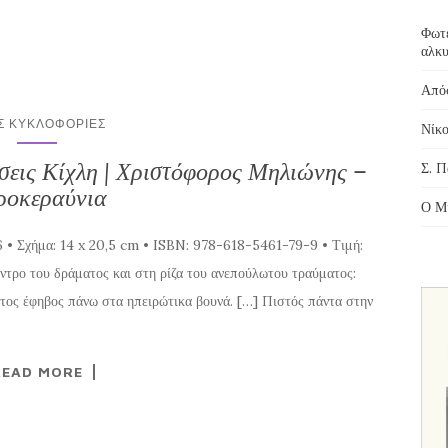
Φωτε
αλκυ
Απόσ
Σ ΚΥΚΛΟΦΟΡΊΕΣ
Νίκο
σεις Κίχλη | Χριστόφορος Μηλιώνης –
Σ. Π
ροκεραύνια
Ο Μί
 • Σχήμα: 14 x 20,5 cm • ISBN: 978-618-5461-79-9 • Τιμή:
ρο του δράματος και στη ρίζα του ανεπούλωτου τραύματος:
τος έφηβος πάνω στα ηπειρώτικα βουνά. […] Πιστός πάντα στην
READ MORE