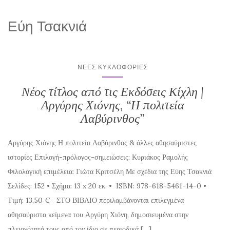
Εύη Τσακνιά
ΝΈΕΣ ΚΥΚΛΟΦΟΡΊΕΣ
Νέος τίτλος από τις Εκδόσεις Κίχλη |
Αργύρης Χιόνης, “Η πολιτεία
Λαβύρινθος”
Αργύρης Χιόνης Η πολιτεία Λαβύρινθος & άλλες αθησαύριστες
ιστορίες Επιλογή-πρόλογος-σημειώσεις: Κυριάκος Ραμολής
Φιλολογική επιμέλεια: Γιώτα Κριτσέλη Με σχέδια της Εύης Τσακνιά
Σελίδες: 152 • Σχήμα: 13 x 20 εκ. • ISBN: 978-618-5461-14-0 •
Τιμή: 13,50 € ΣΤΟ ΒΙΒΛΙΟ περιλαμβάνονται επιλεγμένα
αθησαύριστα κείμενα του Αργύρη Χιόνη, δημοσιευμένα στην
πλειονότητά τους από τον ίδιο σε περιοδικά […]