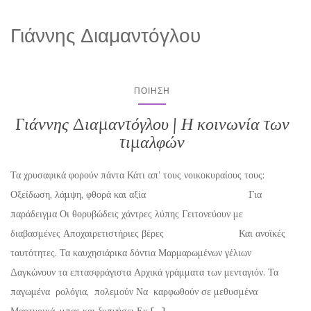
Γιάννης Διαμαντόγλου
ΠΟΊΗΣΗ
Γιάννης Διαμαντόγλου | Η κοινωνία των
τιμαλφών
Τα χρυσαφικά φορούν πάντα Κάτι απ’ τους νοικοκυραίους τους:
Οξείδωση, λάμψη, φθορά και αξία Για
παράδειγμα Οι θορυβώδεις χάντρες λύπης Γειτονεύουν με
διαβασμένες Αποχαιρετιστήριες βέρες Και ανοϊκές
ταυτότητες. Τα καυχησιάρικα δόντια Μαρμαρωμένων γέλιων
Δαγκώνουν τα επτασφράγιστα Αρχικά γράμματα των μενταγιόν. Τα
παγωμένα ρολόγια, πολεμούν Να καρφωθούν σε μεθυσμένα
Μαρτυρικά, μπας και ξυπνήσει Εκ […]