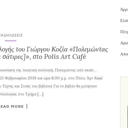
Άγγε
Ελπί
Πέτρ
ΕΚΔΗΛΏΣΕΙΣ
Αρισ
λογής του Γιώργου Κοζία «Πολεμώντας
Αποσ
 σάτιρες]», στο Polis Art Café
ρουσίαση της ποιητική συλλογής Πολεμώντας υπό σκιάν…
 21 Φεβρουαρίου 2019 και ώρα 8.00 μ.μ. στο Πόλις Άρτ Καφέ
Τέχνης και Στοάς του βιβλίου) Για το βιβλίο θα μιλήσουν
Φιλολογίας στο Τμήμα […]
READ MORE