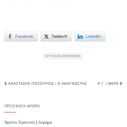
Facebook
Twitter/X
LinkedIn
ΆΓΓΕΛΟΣ ΕΡΑΤΕΙΝΌΣ
Post
ΑΝΑΣΤΆΣΗΣ ΠΙΣΣΟΎΡΙΟΣ | Ο ΑΝΑΓΝΏΣΤΗΣ
Κ.Γ. | ΜΈΡΑ
navigation
ΠΡΌΣΦΑΤΑ ΆΡΘΡΑ
Άγγελος Ερατεινός | Δώρημα