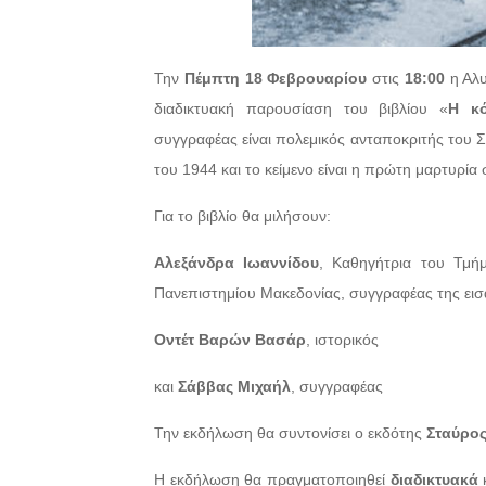
Την
Πέμπτη 18 Φεβρουαρίου
στις
18:00
η Αλυ
διαδικτυακή παρουσίαση του βιβλίου «
Η κό
συγγραφέας είναι πολεμικός ανταποκριτής του Σ
του 1944 και το κείμενο είναι η πρώτη μαρτυρ
Για το βιβλίο θα μιλήσουν:
Αλεξάνδρα Ιωαννίδου
, Καθηγήτρια του Τμή
Πανεπιστημίου Μακεδονίας, συγγραφέας της εισ
Οντέτ Βαρών Βασάρ
, ιστορικός
και
Σάββας Μιχαήλ
, συγγραφέας
Την εκδήλωση θα συντονίσει ο εκδότης
Σταύρο
Η εκδήλωση θα πραγματοποιηθεί
διαδικτυακά
κ