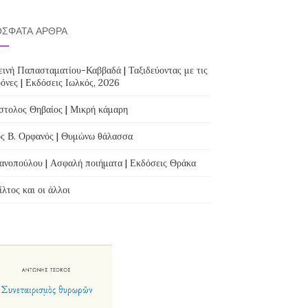
ΣΦΑΤΑ ΆΡΘΡΑ
ινή Παπασταματίου-Καββαδά | Ταξιδεύοντας με τις
όνες | Εκδόσεις Ιωλκός, 2026
τολος Θηβαίος | Μικρή κάμαρη
ς Β. Ορφανός | Θυμώνω θάλασσα
ανοπούλου | Ασφαλή ποιήματα | Εκδόσεις Θράκα
λτος και οι άλλοι