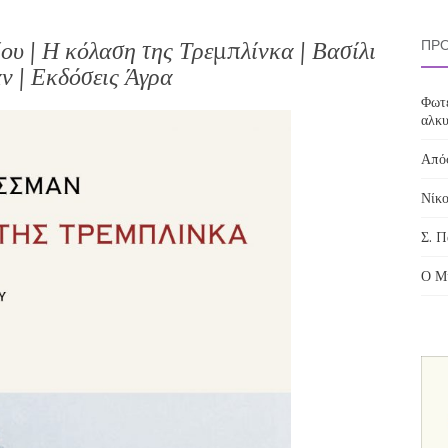
ου | Η κόλαση της Τρεμπλίνκα | Βασίλι
ΠΡΌ
 | Εκδόσεις Άγρα
Φωτε
αλκυ
Απόσ
Νίκο
Σ. Π
Ο Μί