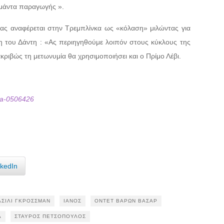
ιμάντα παραγωγής ».
έας αναφέρεται στην Τρεμπλίνκα ως «κόλαση» μιλώντας για
 του Δάντη : «Ας περιηγηθούμε λοιπόν στους κύκλους της
κριβώς τη μετωνυμία θα χρησιμοποιήσει και ο Πρίμο Λέβι.
nka-0506426
nkedIn
ΑΣΊΛΙ ΓΚΡΌΣΣΜΑΝ
ΙΑΝΌΣ
ΟΝΤΈΤ ΒΑΡΏΝ ΒΑΣΆΡ
Λ
ΣΤΑΎΡΟΣ ΠΕΤΣΌΠΟΥΛΟΣ