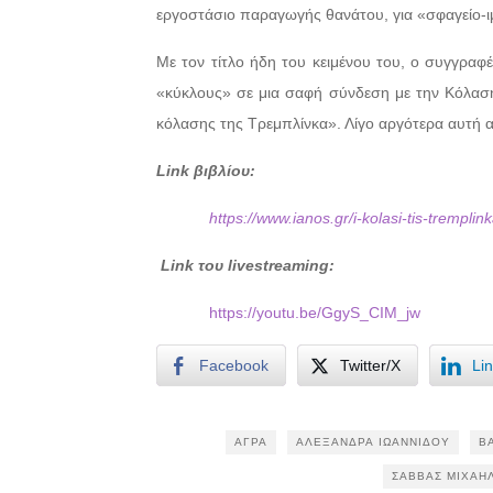
εργοστάσιο παραγωγής θανάτου, για «σφαγείο-
Με τον τίτλο ήδη του κειμένου του, ο συγγραφ
«κύκλους» σε μια σαφή σύνδεση με την Κόλαση
κόλασης της Τρεμπλίνκα». Λίγο αργότερα αυτή α
Link βιβλίου:
https://www.ianos.gr/i-kolasi-tis-trempli
Link
του
livestreaming
:
https://youtu.be/GgyS_CIM_jw
Facebook
Twitter/X
Li
ΆΓΡΑ
ΑΛΕΞΆΝΔΡΑ ΙΩΑΝΝΊΔΟΥ
Β
ΣΆΒΒΑΣ ΜΙΧΑΉ