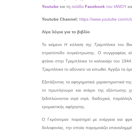
Youtube
και τη
σελίδα
Facebook
του ΙΑΝΟΥ
κα
Youtube Channel:
https://www.youtube.com/c/i
Λίγα λόγια για το βιβλίο
Το κείμενο
Η κόλαση της Τρεμπλίνκα
του Βασ
στρατόπεδο συγκέντρωσης. Ο συγγραφέας είν
φτάνει στην Τρεμπλίνκα το καλοκαίρι του 19
Τρεμπλίνκα
το αδύνατο να ειπωθεί. Αγγίζει τα όρ
Εξετάζοντας τα αφηγηματικά χαρακτηριστικά τη
το πρωτόγνωρο και ανίερο της εξόντωσης χι
ξεδιπλώνονται σιγά σιγά, διαδοχικά, παράλλ
τρομακτικής αφήγησης.
Ο Γκρόσσμαν παρατηρεί με ενάργεια και φρικ
δολοφονίας, την οποία παρομοιάζει επανειλημμέν