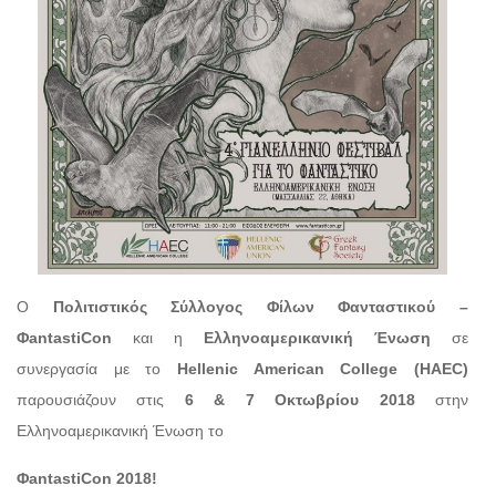
Ο
Πολιτιστικός Σύλλογος Φίλων Φανταστικού –
ΦantastiCon
και η
Ελληνοαμερικανική Ένωση
σε
συνεργασία με το
Hellenic
American
College (
HAEC)
παρουσιάζουν στις
6 & 7 Οκτωβρίου 2018
στην
Ελληνοαμερικανική Ένωση το
ΦantastiCon 2018!