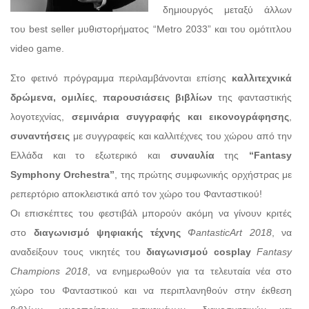
δημιουργός μεταξύ άλλων
του best seller μυθιστορήματος “Metro 2033” και του ομότιτλου
video game.
Στο φετινό πρόγραμμα περιλαμβάνονται επίσης
καλλιτεχνικά
δρώμενα,
ομιλίες
,
παρουσιάσεις βιβλίων
της φανταστικής
λογοτεχνίας,
σεμινάρια συγγραφής και εικονογράφησης
,
συναντήσεις
με συγγραφείς και καλλιτέχνες του χώρου από την
Ελλάδα και το εξωτερικό και
συναυλία
της
“Fantasy
Symphony Orchestra”
, της πρώτης συμφωνικής ορχήστρας με
ρεπερτόριο αποκλειστικά από τον χώρο του Φανταστικού!
Οι επισκέπτες του φεστιβάλ μπορούν ακόμη να γίνουν κριτές
στο
διαγωνισμό ψηφιακής τέχνης
ΦantasticArt 2018
, να
αναδείξουν τους νικητές του
διαγωνισμού
cosplay
Fantasy
Champions 2018
, να ενημερωθούν για τα τελευταία νέα στο
χώρο του Φανταστικού και να περιπλανηθούν στην έκθεση