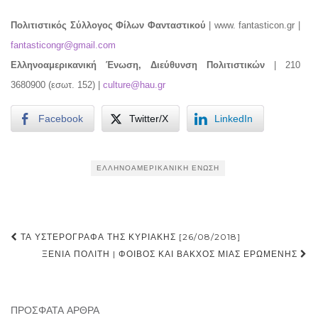
Πολιτιστικός Σύλλογος Φίλων Φανταστικού
| www. fantasticon.gr |
fantasticongr@gmail.com
Ελληνοαμερικανική Ένωση, Διεύθυνση Πολιτιστικών
| 210
3680900 (εσωτ. 152) |
culture@hau.gr
Facebook
Twitter/X
LinkedIn
ΕΛΛΗΝΟΑΜΕΡΙΚΑΝΙΚΉ ΈΝΩΣΗ
Post
ΤΑ ΥΣΤΕΡΌΓΡΑΦΑ ΤΗΣ ΚΥΡΙΑΚΉΣ [26/08/2018]
navigation
ΞΈΝΙΑ ΠΟΛΊΤΗ | ΦΟΊΒΟΣ ΚΑΙ ΒΆΚΧΟΣ ΜΙΑΣ ΕΡΩΜΈΝΗΣ
ΠΡΌΣΦΑΤΑ ΆΡΘΡΑ