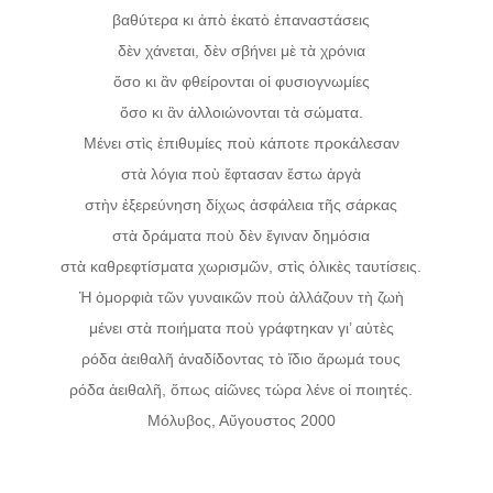
βαθύτερα κι ἀπὸ ἑκατὸ ἐπαναστάσεις
δὲν χάνεται, δὲν σβήνει μὲ τὰ χρόνια
ὅσο κι ἂν φθείρονται οἱ φυσιογνωμίες
ὅσο κι ἂν ἀλλοιώνονται τὰ σώματα.
Μένει στὶς ἐπιθυμίες ποὺ κάποτε προκάλεσαν
στὰ λόγια ποὺ ἔφτασαν ἔστω ἀργὰ
στὴν ἐξερεύνηση δίχως ἀσφάλεια τῆς σάρκας
στὰ δράματα ποὺ δὲν ἔγιναν δημόσια
στὰ καθρεφτίσματα χωρισμῶν, στὶς ὁλικὲς ταυτίσεις.
Ἡ ὀμορφιὰ τῶν γυναικῶν ποὺ ἀλλάζουν τὴ ζωὴ
μένει στὰ ποιήματα ποὺ γράφτηκαν γι’ αὐτὲς
ρόδα ἀειθαλῆ ἀναδίδοντας τὸ ἴδιο ἄρωμά τους
ρόδα ἀειθαλῆ, ὅπως αἰῶνες τώρα λένε οἱ ποιητές.
Μόλυβος, Αὔγουστος 2000