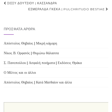
Post
ΣΊΣΣΥ ΔΟΥΤΣΊΟΥ | ΚΑΣΣΆΝΔΡΑ
navigation
ΕΣΜΕΡΆΛΔΑ ΓΚΈΚΑ | PULCHRITUDO BESTIAE
ΠΡΌΣΦΑΤΑ ΆΡΘΡΑ
Απόστολος Θηβαίος | Μικρή κάμαρη
Νίκος Β. Ορφανός | Θυμώνω θάλασσα
Σ. Πανοπούλου | Ασφαλή ποιήματα | Εκδόσεις Θράκα
Ο Μίλτος και οι άλλοι
Απόστολος Θηβαίος | Κατά Ματθαίον και άλλα