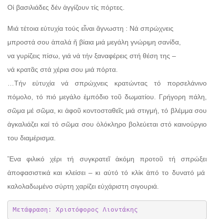
Οἱ βασιλιάδες δέν ἀγγίζουν τίς πόρτες.
Μιά τέτοια εὐτυχία τούς εἶναι ἄγνωστη : Νά σπρώχνεις
μπροστά σου ἁπαλά ἤ βίαια μιά μεγάλη γνώριμη σανίδα,
να γυρίζεις πίσω, γιά νά τήν ξαναφέρεις στή θέση της –
νά κρατᾶς στά χέρια σου μιά πόρτα.
…Τήν εὐτυχία νά σπρώχνεις κρατώντας τό πορσελάνινο
πόμολο, τό πιό μεγάλο ἐμπόδιο τοῦ δωματίου. Γρήγορη πάλη,
σῶμα μέ σῶμα, κι ἀφοῦ κοντοσταθεῖς μιά στιγμή, τό βλέμμα σου
ἀγκαλιάζει καί τό σῶμα σου ὁλόκληρο βολεύεται στό καινούργιο
του διαμέρισμα.
Ἕνα φιλικό χέρι τή συγκρατεῖ ἀκόμη προτοῦ τή σπρώξει
ἀποφασιστικά και κλείσει – κι αὐτό τό κλίκ ἀπό το δυνατό μά
καλολαδωμένο σύρτη χαρίζει εὐχάριστη σιγουριά.
Μετάφραση: Χριστόφορος Λιοντάκης