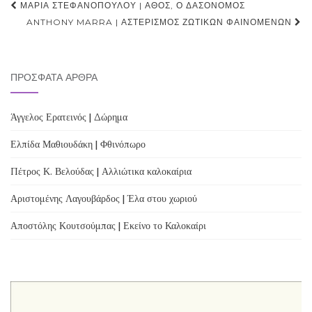
Post
ΜΑΡΊΑ ΣΤΕΦΑΝΟΠΟΎΛΟΥ | ΆΘΟΣ, Ο ΔΑΣΟΝΌΜΟΣ
navigation
ANTHONY MARRA | ΑΣΤΕΡΙΣΜΌΣ ΖΩΤΙΚΏΝ ΦΑΙΝΟΜΈΝΩΝ
ΠΡΌΣΦΑΤΑ ΆΡΘΡΑ
Άγγελος Ερατεινός | Δώρημα
Ελπίδα Μαθιουδάκη | Φθινόπωρο
Πέτρος Κ. Βελούδας | Αλλιώτικα καλοκαίρια
Αριστομένης Λαγουβάρδος | Έλα στου χωριού
Αποστόλης Κουτσούμπας | Εκείνο το Καλοκαίρι